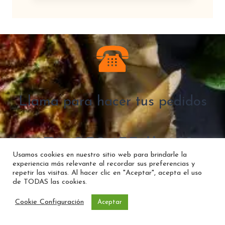
Llama para hacer tus pedidos
979 058455 || 681
Usamos cookies en nuestro sitio web para brindarle la
experiencia más relevante al recordar sus preferencias y
602773
repetir las visitas. Al hacer clic en "Aceptar", acepta el uso
de TODAS las cookies.
Cookie Configuración
Aceptar
Tienda