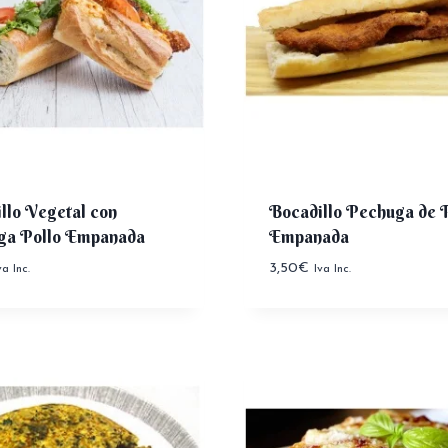
llo Vegetal con
Bocadillo Pechuga de P
ga Pollo Empanada
Empanada
3,50
€
va Inc.
Iva Inc.