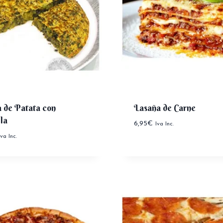
la de Patata con
Lasaña de Carne
la
6,95
€
Iva Inc.
Iva Inc.