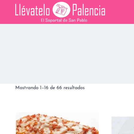
Saltar
al
contenido
Ordenado
Mostrando 1–16 de 66 resultados
por
los
últimos