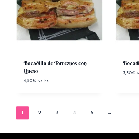
Bocadillo de Torreznos con
Bocadi
Queso
3,50
€
I
4,50
€
Iva Inc.
1
2
3
4
5
→